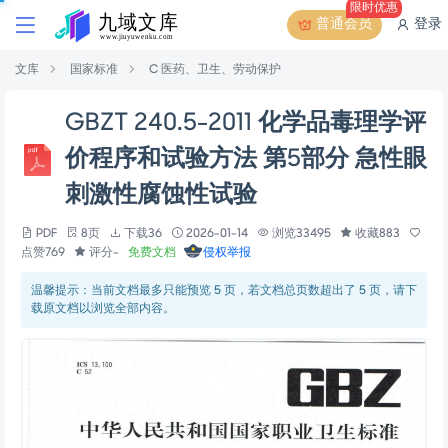
限时优惠
普通会员
登录
文库
国家标准
C 医药、卫生、劳动保护
GBZT 240.5-2011 化学品毒理学评
价程序和试验方法 第5部分 急性眼
刺激性腐蚀性试验
PDF
8页
下载36
2026-01-14
浏览33495
收藏883
点赞769
评分-
免费文档
侵权举报
温馨提示：当前文档最多只能预览 5 页，若文档总页数超出了 5 页，请下
载原文档以浏览全部内容。