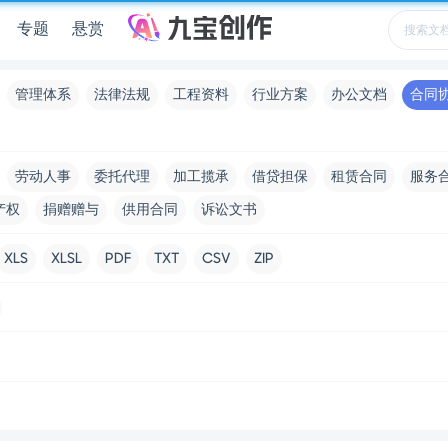
专题
悬赏
管理体系
法律法规
工程资料
行业方案
办公文档
合同
劳动人事
委托代理
加工揽承
借贷担保
租赁合同
服务
产权
捐赠赠与
供用合同
诉讼文书
XLS
XLSL
PDF
TXT
CSV
ZIP