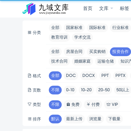
首页
文库
标签
全部
国家标准
国际标准
行业标准
分类
教育培训
学术交流
全部
房屋合同
买卖购销
投资合作
技术合同
婚姻家庭
运输仓储
知识
全部
DOC
DOCX
PPT
PPTX
格式
不限
0-10
10-20
20-50
50以上
页数
类型
不限
免费
付费
VIP
默认
最新上传
浏览量
下载量
排序