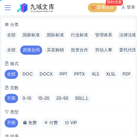
限时优惠
普通会员
登录
分类
全部
国家标准
国际标准
行业标准
管理体系
法律法规
全部
房屋合同
买卖购销
投资合作
劳动人事
委托代理
格式
全部
DOC
DOCX
PPT
PPTX
XLS
XLSL
PDF
页数
不限
0-10
10-20
20-50
50以上
类型
不限
免费
付费
VIP
排序