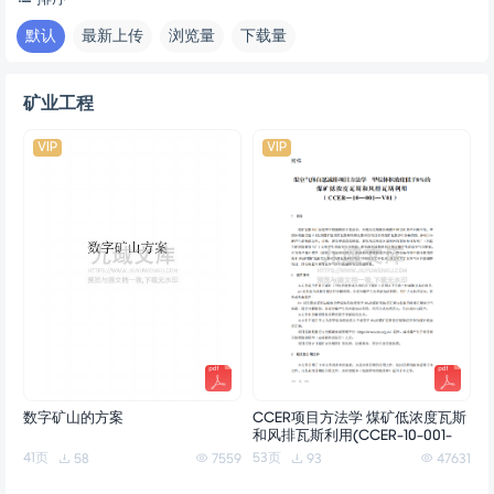
默认
最新上传
浏览量
下载量
矿业工程
VIP
VIP
数字矿山的方案
CCER项目方法学 煤矿低浓度瓦斯
和风排瓦斯利用(CCER-10-001-
V01)
41页
53页
58
7559
93
47631