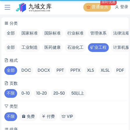
限时优惠
普通会员
登录
分类
全部
国家标准
国际标准
行业标准
管理体系
法律法规
全部
工业制造
医药健康
石油化工
矿业工程
计算机服
格式
全部
DOC
DOCX
PPT
PPTX
XLS
XLSL
PDF
页数
不限
0-10
10-20
20-50
50以上
类型
不限
免费
付费
VIP
排序