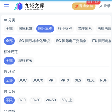
限时优惠
普通会员
登录
分类
全部
国家标准
国际标准
行业标准
管理体系
法律法规
全部
ISO 国际标准化组织
IEC 国际电工委员会
ITU 国际电
标准规范
全部
现行有效
格式
全部
DOC
DOCX
PPT
PPTX
XLS
XLSL
PDF
页数
不限
0-10
10-20
20-50
50以上
类型