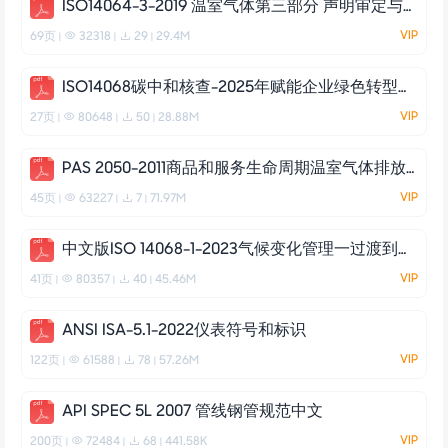
ISO14064-3-2019 温室气体第三部分 声明审定与核查的规范及指南（英文）
VIP
69页
32318
29
29.4M
|
|
|
ISO14068碳中和核查-2025年赋能企业绿色转型的关键路径指南白皮书
VIP
27页
80648
50
28.88M
|
|
|
PAS 2050-2011商品和服务生命周期温室气体排放评估规范(中文)
VIP
45页
63227
7
71.97M
|
|
|
中文版ISO 14068-1-2023气候变化管理一过渡到净零-第一部分 碳中和
VIP
41页
80357
40
45.46M
|
|
|
ANSI ISA-5.1-2022仪表符号和标识
VIP
122页
61588
78
57.26M
|
|
|
API SPEC 5L 2007 管线钢管规范中文
VIP
200页
72484
68
441.58K
|
|
|