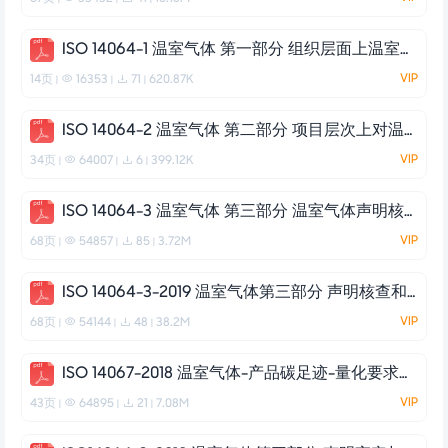
ISO 14064-1 温室气体 第一部分 组织层面上温室气体排放与清除量化及报告规范
VIP
14页
16353
71
620.87K
|
|
|
ISO 14064-2 温室气体 第二部分 项目层次上对温室气体减排和清除增加的量化、监测和报告的规范及指南
VIP
34页
64007
6
399.12K
|
|
|
ISO 14064-3 温室气体 第三部分 温室气体声明核查和验证规范与指南
VIP
68页
54857
85
3.72M
|
|
|
ISO 14064-3-2019 温室气体第三部分 声明核查和验证规范与指南（中文版）
VIP
68页
54144
48
38.2M
|
|
|
ISO 14067-2018 温室气体-产品碳足迹-量化要求和指南（中文版）
VIP
43页
64895
21
7.08M
|
|
|