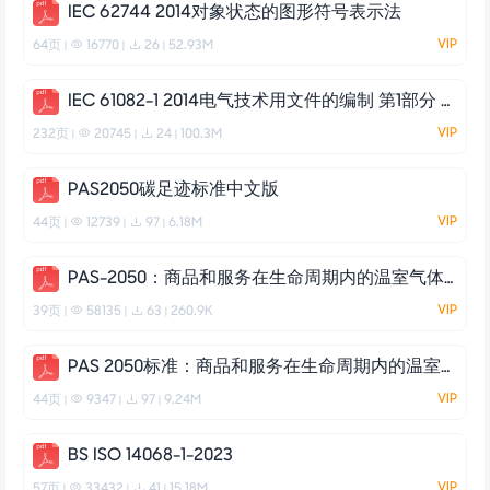
IEC 62744 2014对象状态的图形符号表示法
VIP
64页
16770
26
52.93M
|
|
|
IEC 61082-1 2014电气技术用文件的编制 第1部分 规则
VIP
232页
20745
24
100.3M
|
|
|
PAS2050碳足迹标准中文版
VIP
44页
12739
97
6.18M
|
|
|
PAS-2050：商品和服务在生命周期内的温室气体排放评价规范（中文）
VIP
39页
58135
63
260.9K
|
|
|
PAS 2050标准：商品和服务在生命周期内的温室气体排放评价规范（中文）
VIP
44页
9347
97
9.24M
|
|
|
BS ISO 14068-1-2023
VIP
57页
33432
41
15.18M
|
|
|