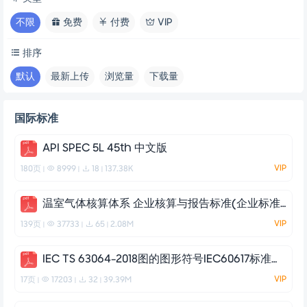
不限
免费
付费
VIP
排序
默认
最新上传
浏览量
下载量
国际标准
API SPEC 5L 45th 中文版
VIP
180页
8999
18
137.38K
|
|
|
温室气体核算体系 企业核算与报告标准(企业标准）
VIP
139页
37733
65
2.08M
|
|
|
IEC TS 63064-2018图的图形符号IEC60617标准化设计指南
VIP
17页
17203
32
39.39M
|
|
|