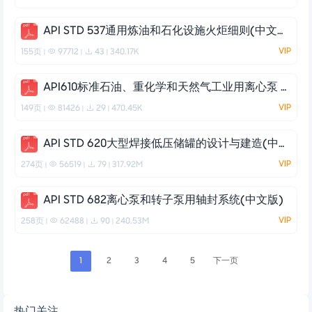
API STD 537通用炼油和石化设施火炬细则(中文版)
VIP
155页
97712
43
340.17K
|
|
|
API610标准石油、重化学和天然气工业用离心泵 第10版(中文版)
VIP
149页
81426
29
470.45K
|
|
|
API STD 620大型焊接低压储罐的设计与建造(中文版)
VIP
274页
56519
79
317.92M
|
|
|
API STD 682离心泵和转子泵用轴封系统(中文版)
VIP
258页
62488
90
240.53M
|
|
|
1
2
3
4
5
下一页