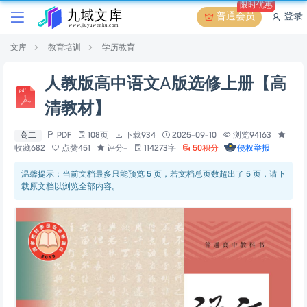
限时优惠
普通会员
登录
文库
教育培训
学历教育
人教版高中语文A版选修上册【高
清教材】
高二
PDF
108页
下载934
2025-09-10
浏览94163
收藏682
点赞451
评分-
114273字
50积分
侵权举报
温馨提示：当前文档最多只能预览 5 页，若文档总页数超出了 5 页，请下
载原文档以浏览全部内容。