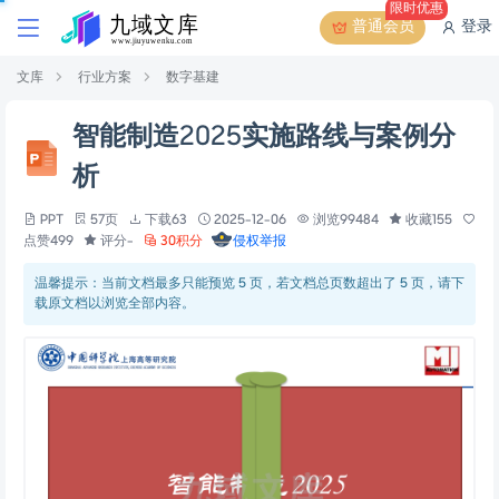
限时优惠
普通会员
登录
文库
行业方案
数字基建
智能制造2025实施路线与案例分
析
PPT
57页
下载63
2025-12-06
浏览99484
收藏155
点赞499
评分-
30积分
侵权举报
温馨提示：当前文档最多只能预览 5 页，若文档总页数超出了 5 页，请下
载原文档以浏览全部内容。