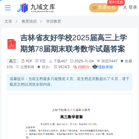
限时优惠
普通会员
登录
文库
教育培训
学历教育
吉林省友好学校2025届高三上学
期第78届期末联考数学试题答案
高三
PDF
11页
下载467
2025-11-04
浏览11447
收藏
376
点赞838
评分-
9574字
20积分
侵权举报
温馨提示：当前文档最多只能预览 3 页，若文档总页数超出了 5 页，请下
载原文档以浏览全部内容。