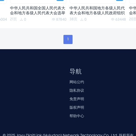
中华人民共和国全国人民代表大
中华人民共和国地方各级人民代
中
会和地方各级人民代表大会选举
表大会和地方各级人民政府组织
会
法
法
法
21页
38页
20
6004
0
87840
0
63448
1
导航
网站公约
隐私协议
免责声明
版权声明
帮助中心
© 2025 Joyu DigitLink (Huludao) Network Technology Co., Ltd. 版权所有