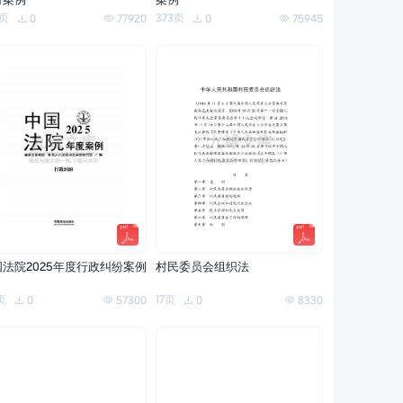
纷案例
案例
0页
373页
0
77920
0
75945
国法院2025年度行政纠纷案例
村民委员会组织法
页
17页
0
57300
0
8330