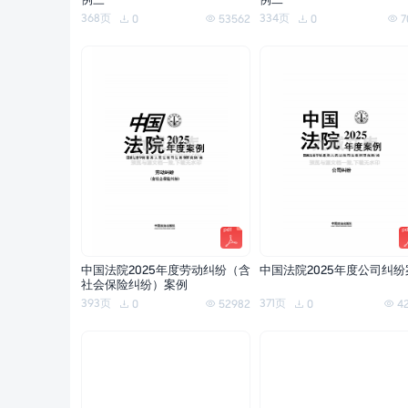
例三
例二
368页
334页
0
53562
0
7
中国法院2025年度劳动纠纷（含
中国法院2025年度公司纠纷
社会保险纠纷）案例
393页
371页
0
52982
0
4