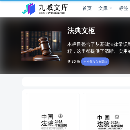
首页
文库
标签
法典文枢
本栏目整合了从基础法律常识
程，这里都提供了清晰、实用
共 30 份
全部加入资源篮