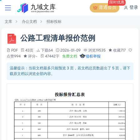
限时优惠
普通会员
登录
文库
办公文档
招标投标
公路工程清单报价范例
PDF
43页
下载64
2026-01-09
浏览19535
收藏717
点赞994
评分-
47442字
免费文档
侵权举报
温馨提示：当前文档最多只能预览 3 页，若文档总页数超出了 5 页，请下
载原文档以浏览全部内容。