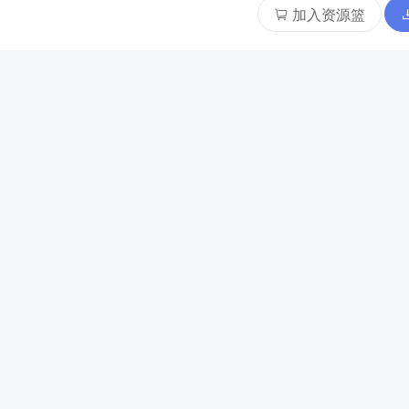
加入资源篮
登录
后再评分
暂无评分