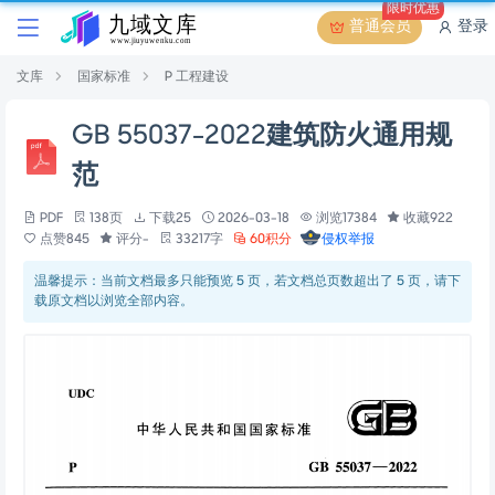
限时优惠
普通会员
登录
文库
国家标准
P 工程建设
GB 55037-2022建筑防火通用规
范
PDF
138页
下载25
2026-03-18
浏览17384
收藏922
点赞845
评分-
33217字
60积分
侵权举报
温馨提示：当前文档最多只能预览 5 页，若文档总页数超出了 5 页，请下
载原文档以浏览全部内容。