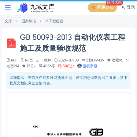
限时优惠
普通会员
登录
文库
国家标准
P 工程建设
GB 50093-2013 自动化仪表工程
施工及质量验收规范
PDF
161页
下载19
2026-07-08
浏览49439
收藏95
点赞214
评分-
4056字
50积分
侵权举报
温馨提示：当前文档最多只能预览 5 页，若文档总页数超出了 5 页，请下
载原文档以浏览全部内容。