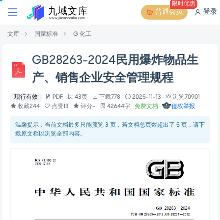
限时优惠
普通会员
登录
文库
国家标准
G 化工
GB28263-2024民用爆炸物品生
产、销售企业安全管理规程
现行有效
PDF
43页
下载778
2025-11-13
浏览70901
收藏244
点赞13
评分-
42644字
免费文档
侵权举报
温馨提示：当前文档最多只能预览 3 页，若文档总页数超出了 5 页，请下
载原文档以浏览全部内容。