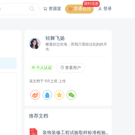
限时优惠
资源篮
普通会员
登录
轻舞飞扬
蝶翼掠过沧海，而我只需掠过此刻的月
光
个人认证
查看用户
该文档于
9月之前
上传
推荐文档
装饰装修工程试验取样标准检验批划分及验收资料