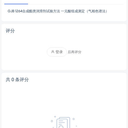
剩余2页未读，
下载浏览全部
文档描述
GJB 1264合成酯类润滑剂试验方法 一元酸组成测定（气相色谱法）