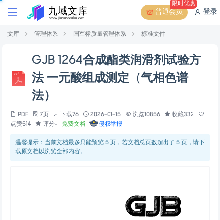
限时优惠
普通会员
登录
文库
管理体系
国军标质量管理体系
标准文件
GJB 1264合成酯类润滑剂试验方
法 一元酸组成测定（气相色谱
法）
PDF
7页
下载76
2026-01-15
浏览10856
收藏332
点赞514
评分-
免费文档
侵权举报
温馨提示：当前文档最多只能预览 5 页，若文档总页数超出了 5 页，请下
载原文档以浏览全部内容。