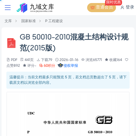
限时优惠
普通会员
登录
文库
国家标准
P 工程建设
GB 50010-2010混凝土结构设计规
范(2015版)
PDF
441页
下载79
2026-01-16
浏览65771
收藏164
点赞892
评分-
60积分
侵权举报
温馨提示：当前文档最多只能预览 5 页，若文档总页数超出了 5 页，请下
载原文档以浏览全部内容。