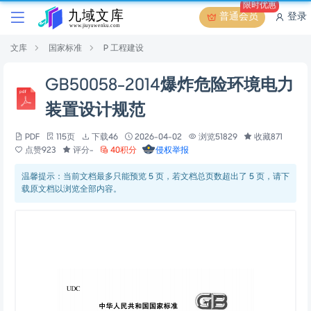
限时优惠
普通会员
登录
文库
国家标准
P 工程建设
GB50058-2014爆炸危险环境电力
装置设计规范
PDF
115页
下载46
2026-04-02
浏览51829
收藏871
点赞923
评分-
40积分
侵权举报
温馨提示：当前文档最多只能预览 5 页，若文档总页数超出了 5 页，请下
载原文档以浏览全部内容。