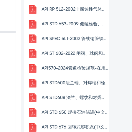
API RP 5L2-2002非腐蚀性气体输送管线管内部涂层推荐作法( 第4版)
API STD 653-2009 储罐检验、维修、改造和重建(中文版)
API SPEC 5L1-2002 管线钢管铁路运输的推荐实用规程(第6版)
API ST 602-2022 闸阀、球阀和止回阀适用于石油和天然气行业 DN 100(NPS 4)及更小的尺寸(中文版)
API570-2024管道检验规范-在用管道系统的检查、评级、修理和改造(中文版)
API STD600法兰端、对焊端和栓接阀盖一钢制闸阀(中文版)
API STD608 法兰、螺纹和对焊端金属球阀(中文版)
API STD 650 焊接石油储罐(中文版)
API STD 676 回转式容积泵(中文版)