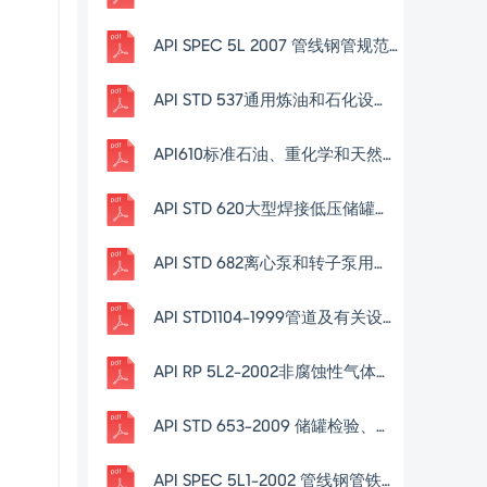
API SPEC 5L 2007 管线钢管规范中文
API STD 537通用炼油和石化设施火炬细则(中文版)
API610标准石油、重化学和天然气工业用离心泵 第10版(中文版)
API STD 620大型焊接低压储罐的设计与建造(中文版)
API STD 682离心泵和转子泵用轴封系统(中文版)
API STD1104-1999管道及有关设施的焊接(第19版)
API RP 5L2-2002非腐蚀性气体输送管线管内部涂层推荐作法( 第4版)
API STD 653-2009 储罐检验、维修、改造和重建(中文版)
API SPEC 5L1-2002 管线钢管铁路运输的推荐实用规程(第6版)