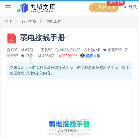
限时优惠
普通会员
登录
文库
行业方案
弱电工程
弱电接线手册
PDF
89页
下载52
2026-07-08
浏览611
收藏559
点赞97
评分-
4056字
1000积分
侵权举报
温馨提示：当前文档最多只能预览 5 页，若文档总页数超出了 5 页，请下
载原文档以浏览全部内容。