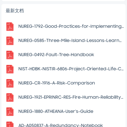
NUREG-1792-Good-Practices-for-Implementing-Human-Reliability-Analysis-HRA
NUREG-0585-Three-Mile-Island-Lessons-Learned-Task-Force-Final-Report
NUREG-0492-Fault-Tree-Handbook
NIST-HDBK-NISTIR-6806-Project-Oriented-Life-Cycle-Costing-Workshop-For-Energy-Conservation-In-Buildings
NUREG-CR-1916-A-Risk-Comparison
NUREG-1921-EPRINRC-RES-Fire-Human-Reliability-Analysis-Guidelines
NUREG-1880-ATHEANA-User’s-Guide
AD-A050837-A-Redundancy-Notebook
最新文档