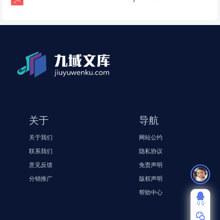
NUREG-1792-Good-Practices-for-Implementing-Human-Reliability-Analysis-HRA
NUREG-0585-Three-Mile-Island-Lessons-Learned-Task-Force-Final-Report
NUREG-0492-Fault-Tree-Handbook
NIST-HDBK-NISTIR-6806-Project-Oriented-Life-Cycle-Costing-Workshop-For-Energy-Conservation-In-Buildings
NUREG-CR-1916-A-Risk-Comparison
NUREG-1921-EPRINRC-RES-Fire-Human-Reliability-Analysis-Guidelines
NUREG-1880-ATHEANA-User’s-Guide
AD-A050837-A-Redundancy-Notebook
ＱＱ