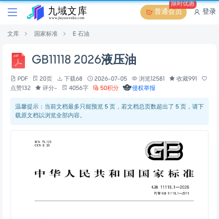
限时优惠
普通会员
登录
文库
国家标准
E 石油
GB11118 2026液压油
PDF
20页
下载68
2026-07-05
浏览12581
收藏991
点赞132
评分-
4056字
50积分
侵权举报
温馨提示：当前文档最多只能预览 5 页，若文档总页数超出了 5 页，请下
载原文档以浏览全部内容。