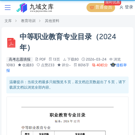
限时优惠
普通会员
登录
文库
教育培训
其他资料
中等职业教育专业目录（2024
年）
高考志愿填报
PDF
13页
下载80
2026-03-24
浏览
10183
收藏83
点赞233
评分-
8016字
40积分
侵权举
报
温馨提示：当前文档最多只能预览 5 页，若文档总页数超出了 5 页，请下
载原文档以浏览全部内容。