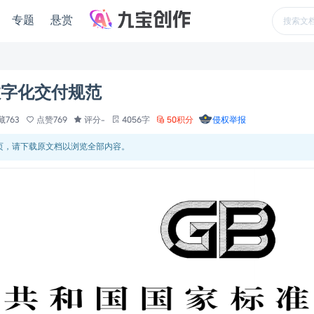
专题
悬赏
容器数字化交付规范
藏763
点赞769
评分-
4056字
50积分
侵权举报
 页，请下载原文档以浏览全部内容。