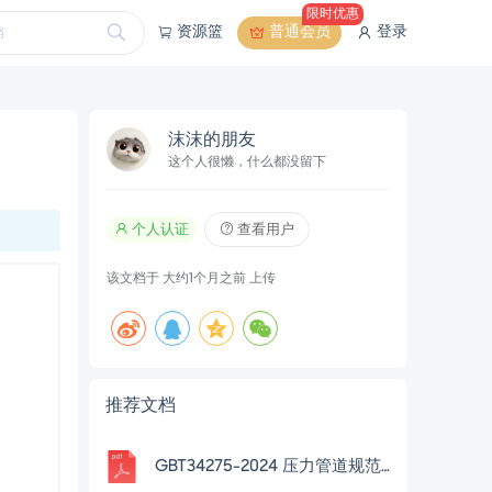
限时优惠
资源篮
普通会员
登录
沫沫的朋友
这个人很懒，什么都没留下
个人认证
查看用户
该文档于
大约1个月之前
上传
推荐文档
GBT34275-2024 压力管道规范长输管道