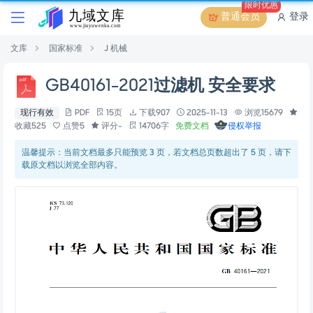
限时优惠
普通会员
登录
文库
国家标准
J 机械
GB40161-2021过滤机 安全要求
现行有效
PDF
15页
下载907
2025-11-13
浏览15679
收藏525
点赞5
评分-
14706字
免费文档
侵权举报
温馨提示：当前文档最多只能预览 3 页，若文档总页数超出了 5 页，请下
载原文档以浏览全部内容。