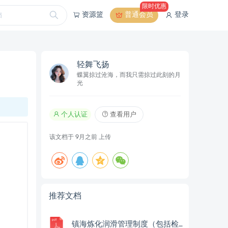
限时优惠
资源篮
普通会员
登录
轻舞飞扬
蝶翼掠过沧海，而我只需掠过此刻的月
光
个人认证
查看用户
该文档于
9月之前
上传
推荐文档
镇海炼化润滑管理制度（包括检查表）