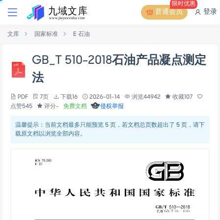
限时优惠
普通会员
登录
文库
国家标准
E 石油
GB_T 510-2018石油产品凝点测定
法
PDF
7页
下载16
2026-01-14
浏览44942
收藏107
点赞545
评分-
免费文档
侵权举报
温馨提示：当前文档最多只能预览 5 页，若文档总页数超出了 5 页，请下
载原文档以浏览全部内容。