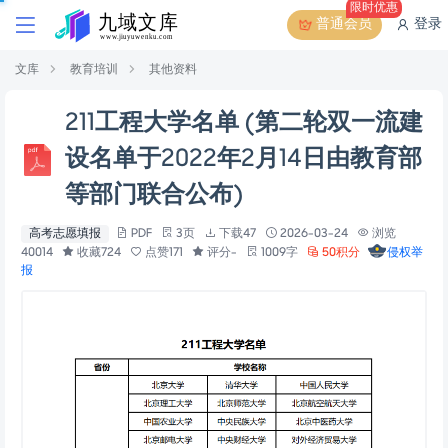
限时优惠
普通会员
登录
文库
教育培训
其他资料
211工程大学名单 (第二轮双一流建
设名单于2022年2月14日由教育部
等部门联合公布)
高考志愿填报
PDF
3页
下载47
2026-03-24
浏览
40014
收藏724
点赞171
评分-
1009字
50积分
侵权举
报