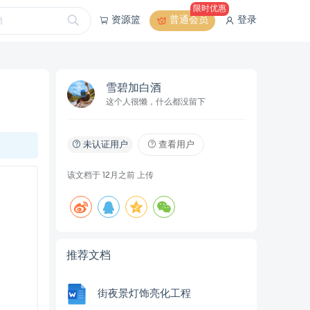
限时优惠
资源篮
普通会员
登录
雪碧加白酒
这个人很懒，什么都没留下
未认证用户
查看用户
该文档于
12月之前
上传
推荐文档
街夜景灯饰亮化工程