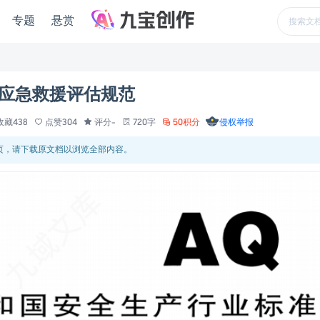
专题
悬赏
事故应急救援评估规范
收藏438
点赞304
评分-
720字
50积分
侵权举报
 页，请下载原文档以浏览全部内容。