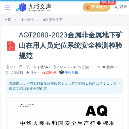
限时优惠
普通会员
登录
文库
行业标准
AQ 安全生产
AQT2080-2023金属非金属地下矿
山在用人员定位系统安全检测检验
规范
PDF
12页
下载643
2025-08-14
浏览113336
收藏922
点赞638
评分-
20积分
侵权举报
温馨提示：当前文档最多只能预览 5 页，若文档总页数超出了 5 页，请下
载原文档以浏览全部内容。